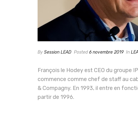
By
Session LEAD
Posted
6 novembre 2019
In
LEA
François le Hodey est CEO du groupe IP
commence comme chef de staff au cabin
& Compagny. En 1993, il entre en fonct
partir de 1996.