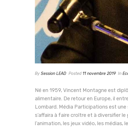
By
Session LEAD
Posted
11 novembre 2019
In
Ec
Né en 1959, Vincent Montagne est diplô
alimentaire. De retour en Europe, il ent
Lombard. Média Participations est une s
s’affaira à faire croître et à diversifie
l’animation, les jeux vidéo, les médias, l