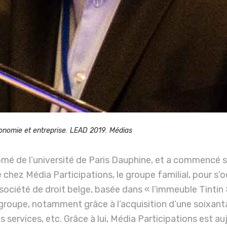
onomie et entreprise
,
LEAD 2019
,
Médias
mé de l’université de Paris Dauphine, et a commencé s
re chez Média Participations, le groupe familial, pour s
ociété de droit belge, basée dans « l’immeuble Tintin 
r le groupe, notamment grâce à l’acquisition d’une soixan
es services, etc. Grâce à lui, Média Participations est au