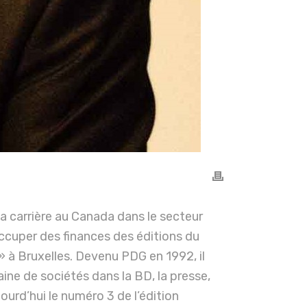
a carrière au Canada dans le secteur
’occuper des finances des éditions du
» à Bruxelles. Devenu PDG en 1992, il
taine de sociétés dans la BD, la presse,
jourd’hui le numéro 3 de l’édition