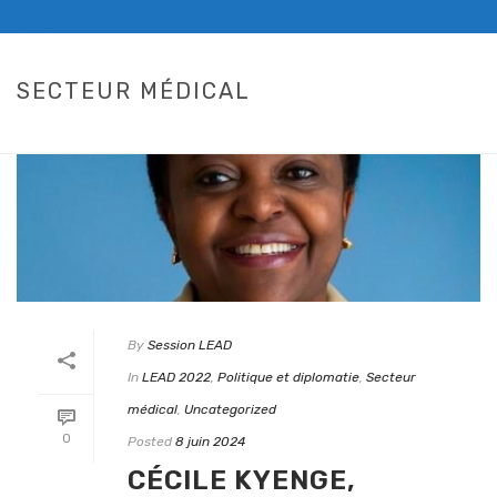
SECTEUR MÉDICAL
HOME
/
LEAD 2022
By
Session LEAD
In
LEAD 2022
,
Politique et diplomatie
,
Secteur
médical
,
Uncategorized
0
Posted
8 juin 2024
CÉCILE KYENGE,